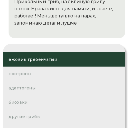
Прикольный гриб, на львиную гриву
похож. Брала чисто для памяти, и знаете,
работает! Меньше туплю на парах,
запоминаю детали лушче
ежовик гребенчатый
ноотропы
адаптогены
биохаки
другие грибы