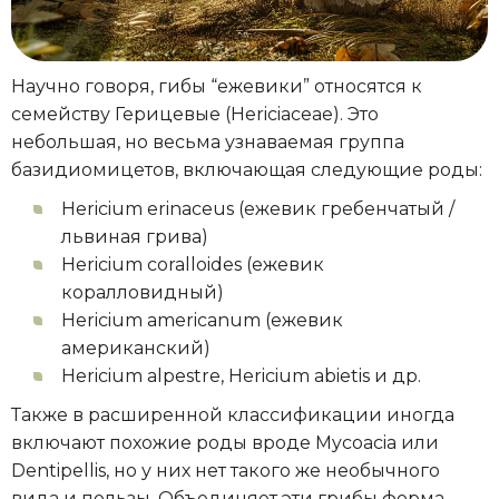
Научно говоря, гибы “ежевики” относятся к
семейству Герицевые (Hericiaceae). Это
небольшая, но весьма узнаваемая группа
базидиомицетов, включающая следующие роды:
Hericium erinaceus (ежевик гребенчатый /
львиная грива)
Hericium coralloides (ежевик
коралловидный)
Hericium americanum (ежевик
американский)
Hericium alpestre, Hericium abietis и др.
Также в расширенной классификации иногда
включают похожие роды вроде Mycoacia или
Dentipellis, но у них нет такого же необычного
вида и пользы. Объединяет эти грибы форма