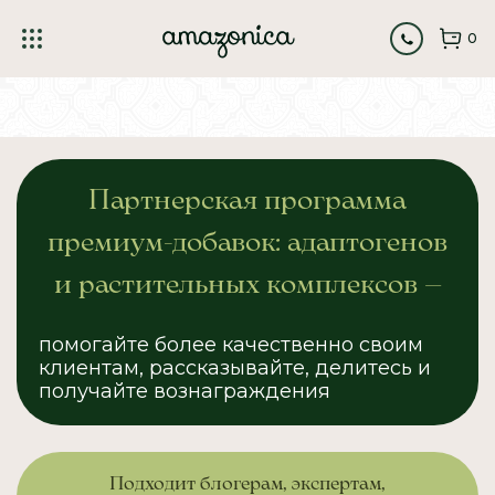
https://amazonica.ru/mg-templates/amazonica/css/partners-
2.css
0
Партнерская программа
премиум-добавок: адаптогенов
и растительных комплексов —
помогайте более качественно своим
клиентам, рассказывайте, делитесь и
получайте вознаграждения
Подходит блогерам, экспертам,