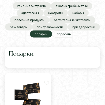
грибные экстракты
ежовик гребенчатый
адаптогены
ноотропы
наборы
полезные продукты
растительные экстракты
new товары
при тревожности
при депрессии
подарки
сбросить
Подарки