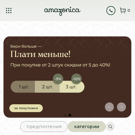
0
за покупками
предпочтения
категории