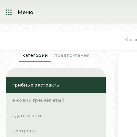
Меню
Ката
категории
предпочтения
грибные экстракты
ежовик гребенчатый
адаптогены
ноотропы