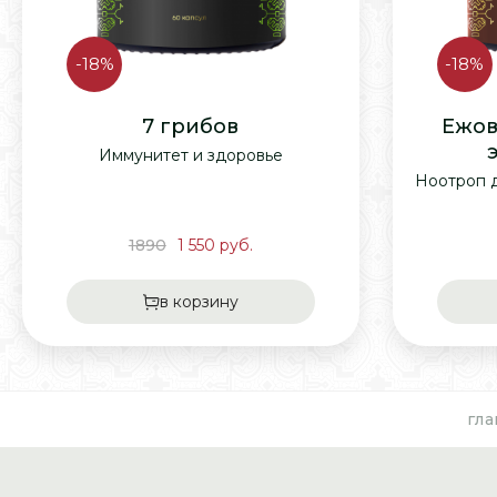
-18%
-18%
7 грибов
Ежов
Иммунитет и здоровье
Ноотроп д
1890
1 550
руб.
в корзину
гла