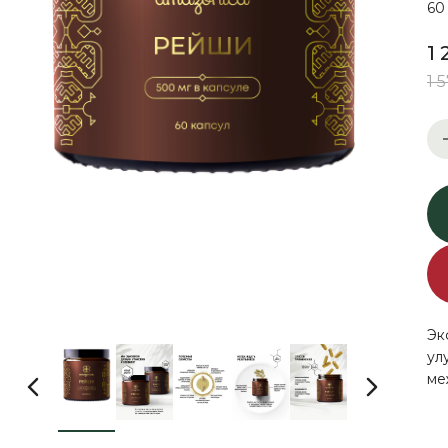
60
1 
1 
Эк
ул
ме