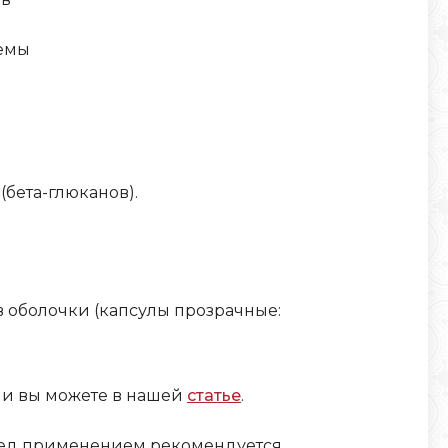
темы
(бета-глюканов).
в оболочки (капсулы прозрачные:
йши вы можете в нашей
статье
.
ред применением рекомендуется