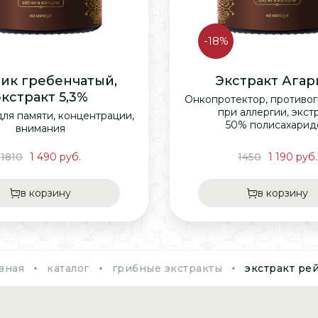
-18%
ик гребенчатый,
Экстракт Агар
экстракт 5,3%
Онкопротектор, противо
при аллергии, экст
ля памяти, концентрации,
50% полисахарид
внимания
1810
1 490
руб.
1450
1 190
руб.
в корзину
в корзину
вная
каталог
грибные экстракты
экстракт ре