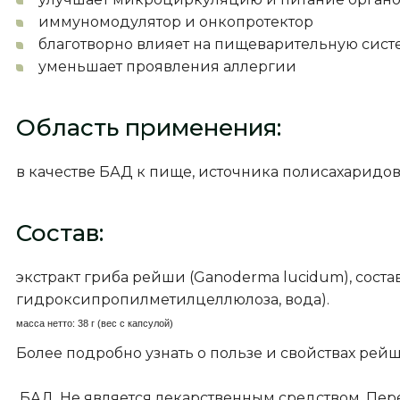
иммуномодулятор и онкопротектор
благотворно влияет на пищеварительную сис
уменьшает проявления аллергии
Область применения:
в качестве БАД к пище, источника полисахаридов
Состав:
экстракт гриба рейши (Ganoderma lucidum), соста
гидроксипропилметилцеллюлоза, вода).
масса нетто: 38 г (вес с капсулой)
Более подробно узнать о пользе и свойствах ре
БАД. Не является лекарственным средством. Пе