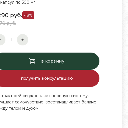
 капсул по 500 мг
290
руб.
-18%
570 руб.
в корзину
получить консультацию
стракт рейши укрепляет нервную систему,
учшает самочувствие, восстанавливает баланс
жду телом и духом.