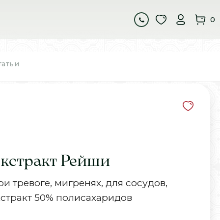
0
татьи
кстракт Рейши
и тревоге, мигренях, для сосудов,
кстракт 50% полисахаридов