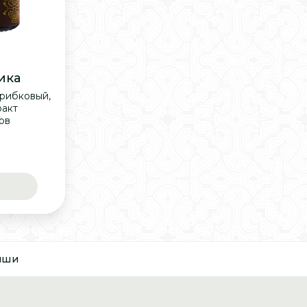
ика
грибковый,
ракт
ов
йши