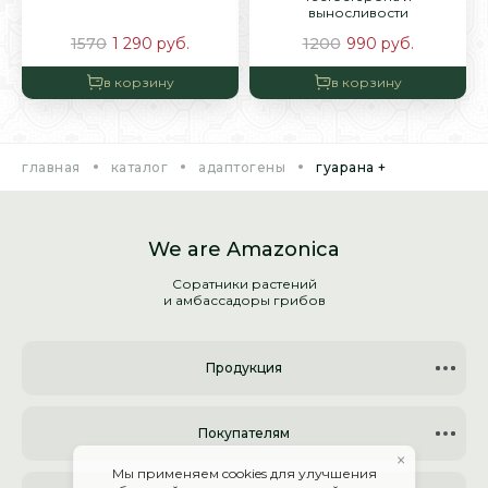
выносливости
1570
1 290
руб.
1200
990
руб.
в корзину
в корзину
главная
каталог
адаптогены
гуарана +
We are Amazonica
Соратники растений
и амбассадоры грибов
Продукция
Покупателям
×
Мы применяем cookies для улучшения