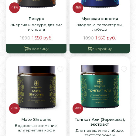
-18%
-18%
Ресурс
Мужская энергия
Энергия и ресурс, для сил
Здоровье, тестостерон,
и спорта
либидо
1890
1 550
руб.
1890
1 550
руб.
в корзину
в корзину
-18%
-18%
Mate Shrooms
Тонгкат Али (Эврикома),
экстракт
Бодрость и внимание,
альтернатива кофе
Для повышения либидо,
тестостерона и