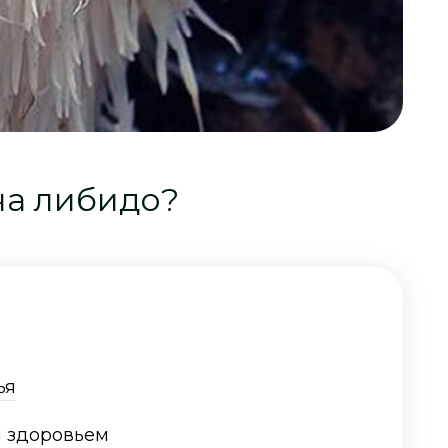
на либидо?
ья
м здоровьем