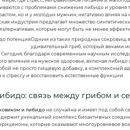
 мире, где стресс, неправильное питание и малопо
ваются с проблемами снижения либидо и уровня те
зрастом, но и у молодых мужчин, негативно влияя на
кая индустрия предлагает множество синтетическ
льтернативам, которые могут быть не менее эффект
Одним из таких природных сокровищ 
удивительный гриб, который веками 
р. Сегодня, благодаря современным научным иссле
ого влияния на мужское здоровье, включая либидо 
обой не просто пищевую добавку, а комплексный а
 к стрессу и восстановить естественные функции.
ибидо: связь между грибом и с
жовиком и либидо
не случайна и имеет под собой 
одержит уникальный комплекс биоактивных соедине
ериценоны, которые оказывают многоуровневое воз