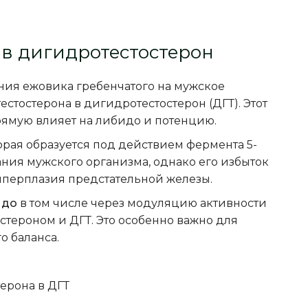
 в дигидротестостерон
ния ежовика гребенчатого на мужское
стостерона в дигидротестостерон (ДГТ). Этот
рямую влияет на либидо и потенцию.
орая образуется под действием фермента 5-
ния мужского организма, однако его избыток
гиперплазия предстательной железы.
идо
в том числе через модуляцию активности
стероном и ДГТ. Это особенно важно для
о баланса.
ерона в ДГТ