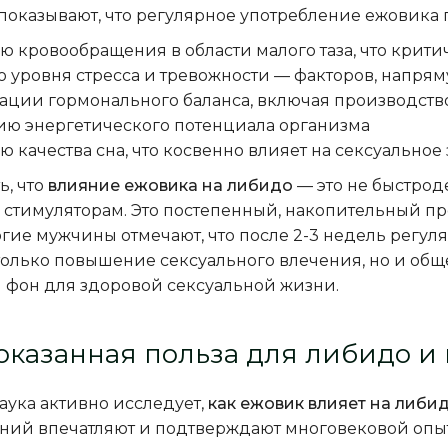
оказывают, что регулярное употребление ежовика г
 кровообращения в области малого таза, что крит
уровня стресса и тревожности — факторов, напря
ции гормонального баланса, включая производство
ю энергетического потенциала организма
 качества сна, что косвенно влияет на сексуальное
ь, что
влияние ежовика на либидо
— это не быстро
 стимуляторам. Это постепенный, накопительный п
гие мужчины отмечают, что после 2-3 недель регул
олько повышение сексуального влечения, но и обще
 фон для здоровой сексуальной жизни.
оказанная польза для либидо и
аука активно исследует,
как ежовик влияет на либи
аний впечатляют и подтверждают многовековой оп