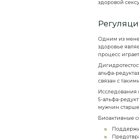
здоровой секс
Регуляци
Одним из мене
здоровье являе
процесс играет
Дигидротестост
альфа-редукта
связан с таким
Исследования 
5-альфа-редукт
мужчин старше 
Биоактивные с
Поддержив
Предотвра