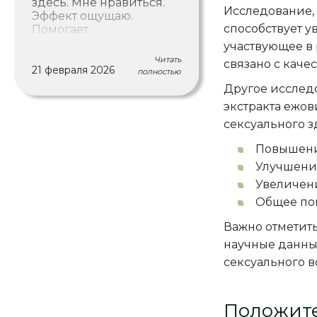
здесь. Мне нравиться.
Исследование, о
Эффект ощущаю.
способствует у
Помогает
концентрации, более
участвующее в
гармоничному
Читать
связано с каче
состоянию в целом.
21 февраля 2026
полностью
Рекомендую.
Другое исслед
экстракта ежов
сексуального з
Повышени
Улучшение
Увеличени
Общее по
Важно отметить
научные данные
сексуального в
Положите