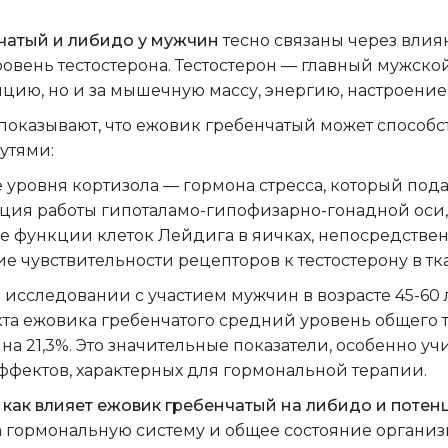
чатый и либидо у мужчин
тесно связаны через влия
уровень тестостерона. Тестостерон — главный мужск
цию, но и за мышечную массу, энергию, настроени
показывают, что ежовик гребенчатый может способс
утями:
уровня кортизола — гормона стресса, который пода
ия работы гипоталамо-гипофизарно-гонадной оси, 
 функции клеток Лейдига в яичках, непосредстве
 чувствительности рецепторов к тестостерону в т
исследовании с участием мужчин в возрасте 45-60 л
та ежовика гребенчатого средний уровень общего те
 на 21,3%. Это значительные показатели, особенно уч
ффектов, характерных для гормональной терапии.
,
как влияет ежовик гребенчатый на либидо и поте
 гормональную систему и общее состояние организ