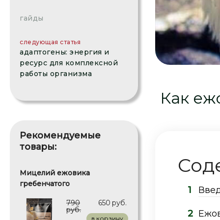
гайды
следующая статья
адаптогены: энергия и
ресурс для комплексной
работы организма
Как еж
Рекомендуемые
товары:
Сод
Мицелий ежовика
гребенчатого
Введ
790
650
руб.
руб.
Ежов
в корзину