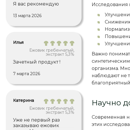
Я вас рекомендую
Исследования п
полезны ) У амазоники
пока самое чистое
Улучшению
13 марта 2026
сознание получается от
применения.
Снижению 
Благодарю!
Нормализа
Повышени
Илья
Улучшению
Ежовик гребенчатый,
Важно понимат
экстракт 5,3%
синтетическим
Зачетный продукт !
организма. Мно
7 марта 2026
наблюдают не т
благоприятный
Катерина
Научно д
Ежовик гребенчатый,
экстракт 5,3%
Современная н
Уже не первый раз
этих исследов
заказываю ежовик