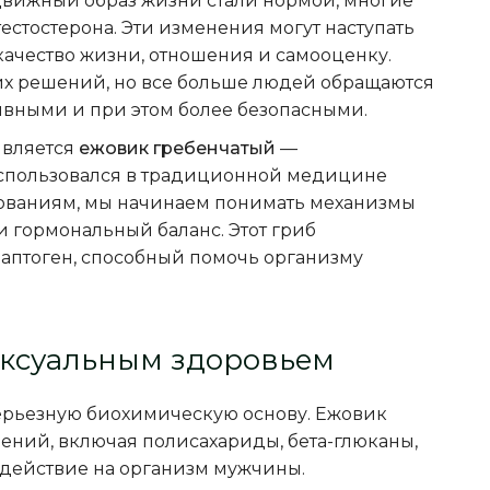
движный образ жизни стали нормой, многие
стостерона. Эти изменения могут наступать
 качество жизни, отношения и самооценку.
их решений, но все больше людей обращаются
ивными и при этом более безопасными.
является
ежовик гребенчатый
—
использовался в традиционной медицине
дованиям, мы начинаем понимать механизмы
и гормональный баланс. Этот гриб
даптоген, способный помочь организму
ексуальным здоровьем
серьезную биохимическую основу. Ежовик
ний, включая полисахариды, бета-глюканы,
действие на организм мужчины.