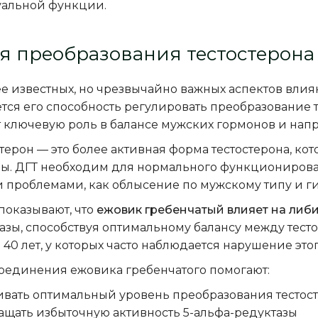
уальной функции.
я преобразования тестостерона
е известных, но чрезвычайно важных аспектов влия
тся его способность регулировать преобразование те
 ключевую роль в балансе мужских гормонов и нап
ерон — это более активная форма тестостерона, кот
зы. ДГТ необходим для нормального функционирова
и проблемами, как облысение по мужскому типу и 
показывают, что
ежовик гребенчатый влияет на либ
азы, способствуя оптимальному балансу между тесто
40 лет, у которых часто наблюдается нарушение этог
оединения ежовика гребенчатого помогают:
ать оптимальный уровень преобразования тестост
щать избыточную активность 5-альфа-редуктазы