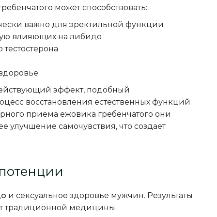
ребенчатого может способствовать:
ически важно для эректильной функции
мую влияющих на либидо
 тестостерона
 здоровье
действующий эффект, подобный
роцесс восстановления естественных функций
ярного приема ежовика гребенчатого они
е улучшение самочувствия, что создает
 потенции
до
и сексуальное здоровье мужчин. Результаты
ыт традиционной медицины.