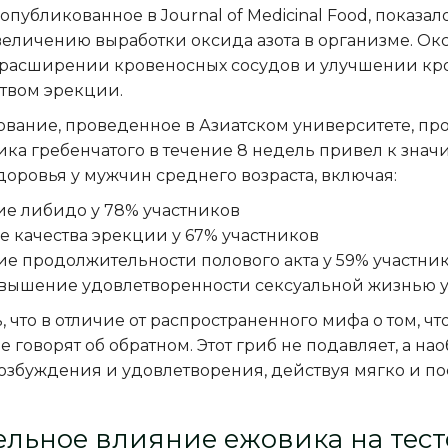
публикованное в Journal of Medicinal Food, показал
величению выработки оксида азота в организме. Ок
 расширении кровеносных сосудов и улучшении кров
ством эрекции.
ование, проведенное в Азиатском университете, пр
ика гребенчатого в течение 8 недель привел к зн
доровья у мужчин среднего возраста, включая:
е либидо у 78% участников
 качества эрекции у 67% участников
е продолжительности полового акта у 59% участни
вышение удовлетворенности сексуальной жизнью у
, что в отличие от распространенного мифа о том, чт
 говорят об обратном. Этот гриб не подавляет, а н
озбуждения и удовлетворения, действуя мягко и по
льное влияние ежовика на тест