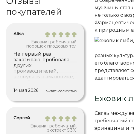
Отзывы
В современном
мужчины сталки
покупателей
не только с во
Фармацевтичес
к природным а
Alisa
Ежовик гребенчатый
порошок плодовых тел
Не первый раз
разных культу
заказываю, пробовала
его благотворн
других
представляет с
производителей,
вернулась к амазонике,
адаптироваться
на мой вкус, самый
"чистый" эффект, без
14 мая 2026
Читать полностью
чрезмерной сонливости
Ежовик л
и затуманивания. У
других ежовиков
эффект тоже был, но
Связь между
е
было много
Сергей
гребенчатый с
доп.эффектов, которые в
Ежовик гребенчатый,
итоге распознались
эринацины и г
экстракт 5,3%
мною не как те, что