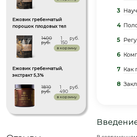
Науч
Ежовик гребенчатый
Поло
порошок плодовых тел
1400
1
руб.
Регу
руб.
150
в корзину
Комп
Ежовик гребенчатый,
Как 
экстракт 5,3%
Закл
1810
1
руб.
руб.
490
в корзину
Введение