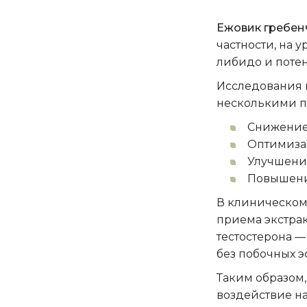
Ежовик гребен
частности, на 
либидо и потен
Исследования 
несколькими п
Снижение 
Оптимизац
Улучшение
Повышение
В клиническом 
приема экстрак
тестостерона —
без побочных э
Таким образом
воздействие на