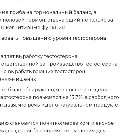
ние гриба на гормональный баланс, в
ой половой гормон, отвечающий не только за
е и когнитивные функции.
твовать повышению уровня тестостерона
вляет выработку тестостерона
ответственной за производство тестостерона
нно вырабатывающих тестостерон
канях-мишенях
ет было обнаружено, что после 12 недель
стостерона повысился на 15,7%, а свободного
итывая, что речь идет о натуральном продукте
нцию
становится понятно: через комплексное
ма, создавая благоприятные условия для