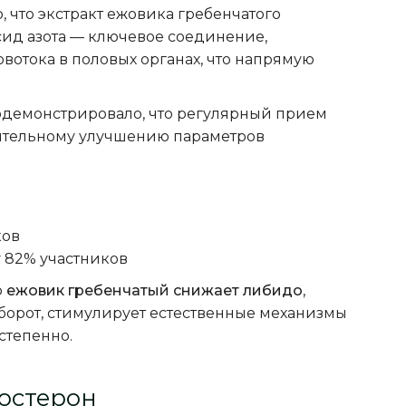
о, что экстракт ежовика гребенчатого
сид азота — ключевое соединение,
отока в половых органах, что напрямую
одемонстрировало, что регулярный прием
ачительному улучшению параметров
ков
 82% участников
о
ежовик гребенчатый снижает либидо
,
аоборот, стимулирует естественные механизмы
степенно.
остерон